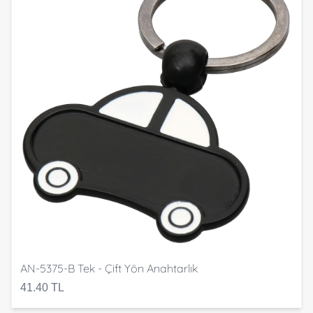
AN-5375-B Tek - Çift Yön Anahtarlık
41.40 TL