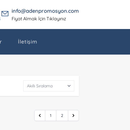
5
info@adenpromosyon.com
8
Fiyat Almak İçin Tıklayınız
r
İletişim
1
2