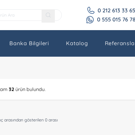
0 212 613 33 6
0 555 015 76 7
Banka Bilgileri
Katalog
Referansla
lam
32
ürün bulundu.
ç arasından gösterilen 0 arası