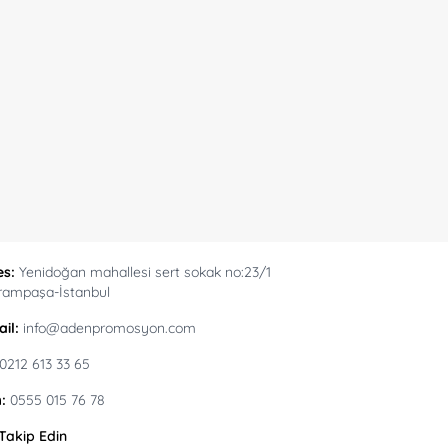
es:
Yenidoğan mahallesi sert sokak no:23/1
rampaşa-İstanbul
il:
info@adenpromosyon.com
0212 613 33 65
:
0555 015 76 78
 Takip Edin