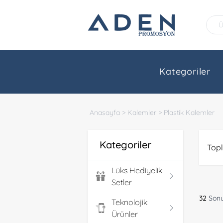
Kategoriler
Anasayfa
>
Kalemler
>
Plastik Kalemler
Kategoriler
Top
Lüks Hediyelik
Setler
Hediyelik Setler
32
Sonu
Teknolojik
Ürünler