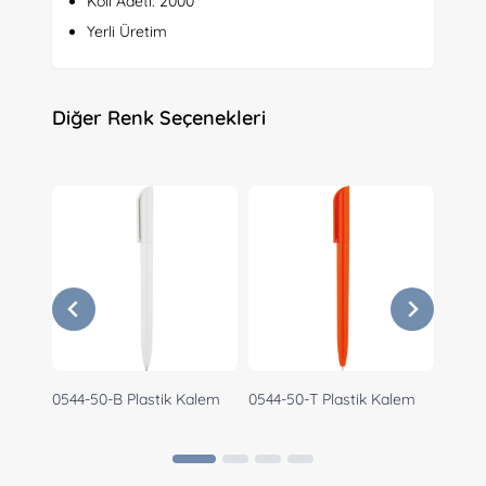
Koli Adeti: 2000
Yerli Üretim
Diğer Renk Seçenekleri
0544-50-B Plastik Kalem
0544-50-T Plastik Kalem
0544-