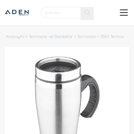
Anasayfa
>
Termoslar ve Bardaklar
>
Termoslar
>
3563 Termos