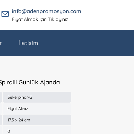
5
info@adenpromosyon.com
8
Fiyat Almak İçin Tıklayınız
r
İletişim
Spiralli Günlük Ajanda
Şekerpınar-G
Fiyat Alınız
17,5 x 24 cm
0