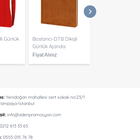
li Günlük
Bostancı-DTB Dikişli
Kandilli-YSL Günlük
Günlük Ajanda
Ajanda
Fiyat Alınız
Fiyat Alınız
es:
Yenidoğan mahallesi sert sokak no:23/1
rampaşa-İstanbul
il:
info@adenpromosyon.com
0212 613 33 65
:
0555 015 76 78