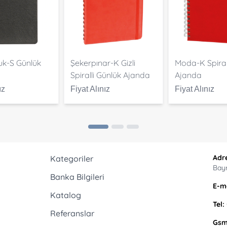
k-S Günlük
Şekerpınar-K Gizli
Moda-K Spiral
Spiralli Günlük Ajanda
Ajanda
ız
Fiyat Alınız
Fiyat Alınız
Adr
Kategoriler
Bay
Banka Bilgileri
E-ma
Katalog
Tel:
Referanslar
Gsm