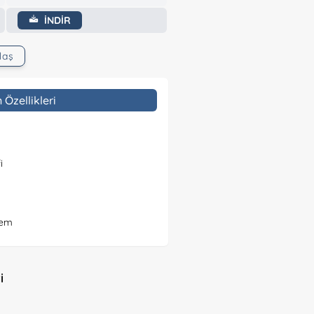
İNDİR
laş
Doğa Dostu Ürünler
 Özellikleri
Kartvizitlikler
i
Tekstil Ürünleri
rem
Kupa ve Plaketler
i