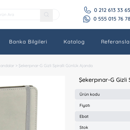
0 212 613 33 6
0 555 015 76 7
Banka Bilgileri
Katalog
Referansla
Ajandalar
>
Şekerpınar-G Gizli Spiralli Günlük Ajanda
Şekerpınar-G Gizli 
Ürün kodu
Fiyatı
Ebat
Stok