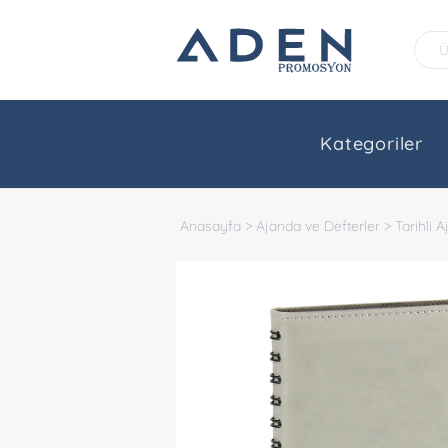
Kategoriler
Anasayfa
>
Ajanda ve Defterler
>
Tarihli 