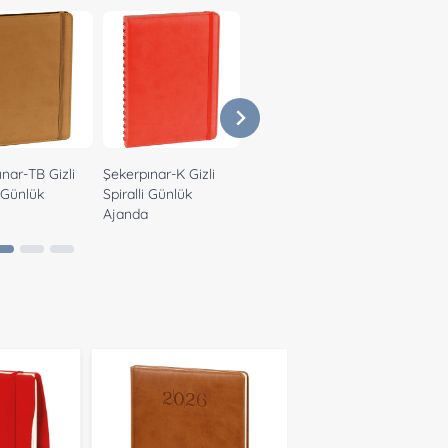
nar-TB Gizli
Şekerpınar-K Gizli
Şekerpınar-S Gizli
Şekerpı
i Günlük
Spiralli Günlük
Spiralli Günlük
Spiralli
a
Ajanda
Ajanda
Ajanda