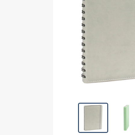
Lüks Hediyelik Setler
Sekreterlikler
Anahtarlıklar
Termoslar ve
Bardaklar