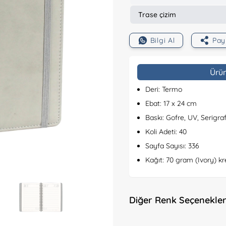
Trase çizim
Bilgi Al
Pay
Teknolojik Ürünler
Ajanda ve Defterler
Ürün
Deri: Termo
Masa Setleri ve
Kalemler
Ebat: 17 x 24 cm
Sümenleri
Baskı: Gofre, UV, Serigraf
Koli Adeti: 40
Saatler
Panolar
Sayfa Sayısı: 336
Kağıt: 70 gram (Ivory) k
Diğer Ürünler
Kağıt Ürünleri
Diğer Renk Seçenekler