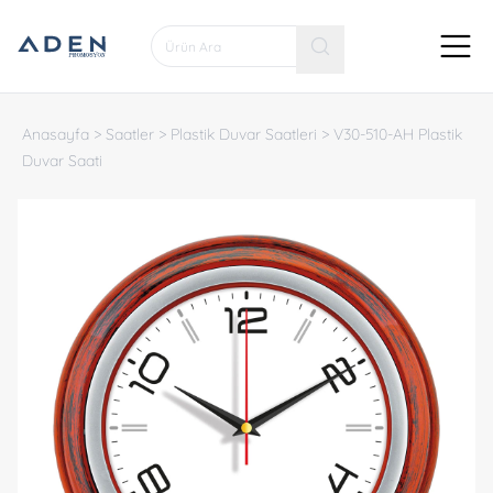
Anasayfa
>
Saatler
>
Plastik Duvar Saatleri
>
V30-510-AH Plastik
Duvar Saati