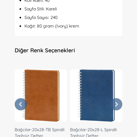
Koli Adeti: 40
Sayfa Stili: Kareli
Sayfa Sayısı: 240
Kağıt: 80 gram (Ivory) krem
Diğer Renk Seçenekleri
Bağcılar-20x28-TB Spiralli
Bağcılar-20x28-L Spiralli
Bağcıl
Tarihsiz Defter
Tarihsiz Defter
Tarihs