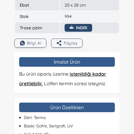
Ebat
20 x 28 cm
Stok
994
Trase çizim
İNDİR
Bilgi Al
Paylaş
İmalat Ürün
Bu ürün sipariş üzerine
istenildiği kadar
üretilebilir.
Lütfen termin süresi isteyiniz.
Ürün Özellikleri
Deri: Termo
Baskı: Gofre, Serigrafi, UV