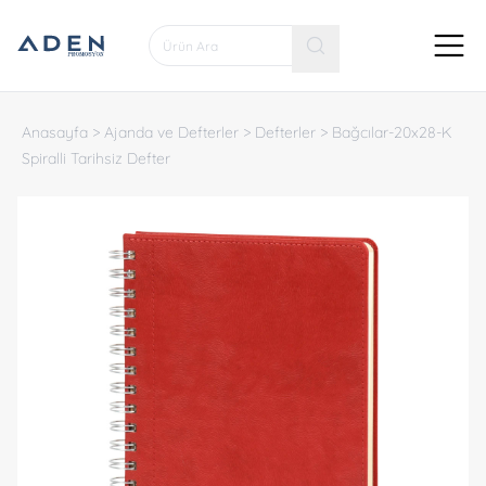
Anasayfa
>
Ajanda ve Defterler
>
Defterler
>
Bağcılar-20x28-K
Spiralli Tarihsiz Defter