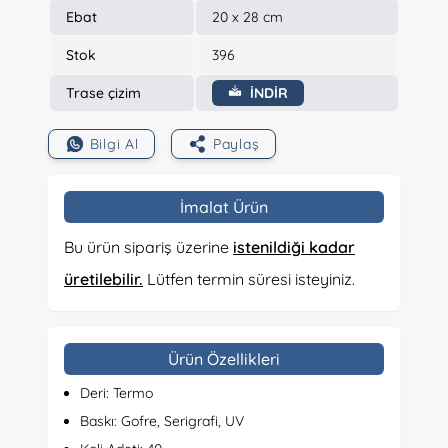
Ebat
20 x 28 cm
Stok
396
Trase çizim
İNDİR
Bilgi Al
Paylaş
İmalat Ürün
Bu ürün sipariş üzerine
istenildiği kadar
üretilebilir.
Lütfen termin süresi isteyiniz.
Ürün Özellikleri
Deri: Termo
Baskı: Gofre, Serigrafi, UV