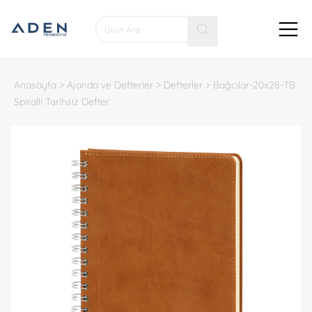
Anasayfa
>
Ajanda ve Defterler
>
Defterler
>
Bağcılar-20x28-TB
Spiralli Tarihsiz Defter