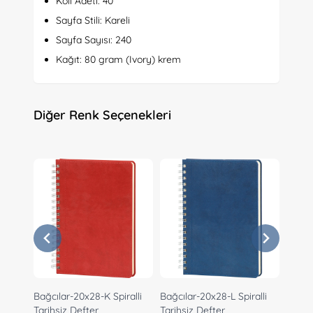
Koli Adeti: 40
Sayfa Stili: Kareli
Sayfa Sayısı: 240
Kağıt: 80 gram (Ivory) krem
Diğer Renk Seçenekleri
Bağcılar-20x28-K Spiralli
Bağcılar-20x28-L Spiralli
Bağcıl
Tarihsiz Defter
Tarihsiz Defter
Tarihs