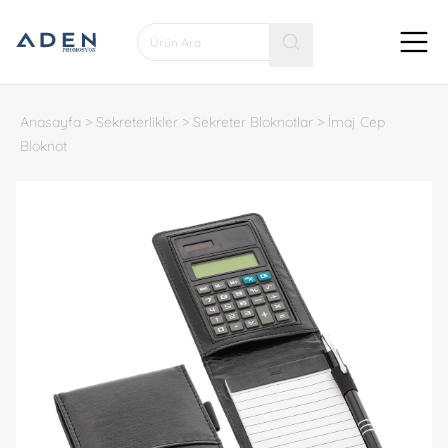
Anasayfa
>
Sekreterlikler
>
Sekreter Bloknotlar
>
İmaj Cep
Bloknot