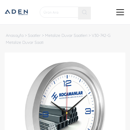
Anasayfa
>
Saatler
>
Metalize Duvar Saatleri
>
V30-742-G
Metalize Duvar Saati